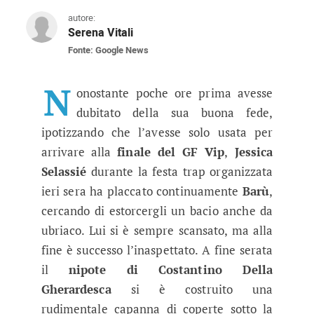
autore:
Serena Vitali
Fonte: Google News
GF Vip, Barù e Jessica finiscono s
Dopo una serata alcolica, la principessa e lo 
N
onostante poche ore prima avesse
dubitato della sua buona fede,
ipotizzando che l’avesse solo usata per
arrivare alla
finale del GF Vip
,
Jessica
Selassié
durante la festa trap organizzata
ieri sera ha placcato continuamente
Barù
,
cercando di estorcergli un bacio anche da
ubriaco. Lui si è sempre scansato, ma alla
fine è successo l’inaspettato. A fine serata
il
nipote di Costantino Della
Gherardesca
si è costruito una
rudimentale capanna di coperte sotto la