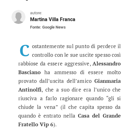
autore:
Martina Villa Franca
Fonte: Google News
GF Vip, Alessandro Basciano vuol
L'uscita del suo grande amico Gianmaria Antin
C
ostantemente sul punto di perdere il
controllo con le sue uscite spesso così
rabbiose da essere aggressive,
Alessandro
Basciano
ha ammesso di essere molto
provato dall’uscita dell’amico
Gianmaria
Antinolfi
, che a suo dire era l’unico che
riusciva a farlo ragionare quando “gli si
chiude la vena” (il che capita spesso da
quando è entrato nella
Casa del Grande
Fratello Vip 6
).