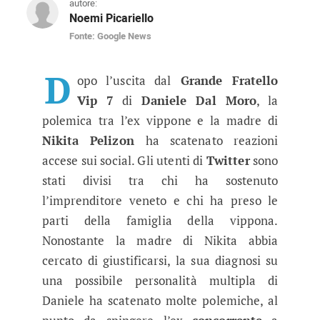
autore:
Noemi Picariello
Fonte: Google News
GF Vip 7, la madre di Nikita Pelizo
Dopo aver abbandonato la Casa del reality show
D
opo l’uscita dal
Grande Fratello
Vip 7
di
Daniele Dal Moro
, la
polemica tra l’ex vippone e la madre di
Nikita Pelizon
ha scatenato reazioni
accese sui social. Gli utenti di
Twitter
sono
stati divisi tra chi ha sostenuto
l’imprenditore veneto e chi ha preso le
parti della famiglia della vippona.
Nonostante la madre di Nikita abbia
cercato di giustificarsi, la sua diagnosi su
una possibile personalità multipla di
Daniele ha scatenato molte polemiche, al