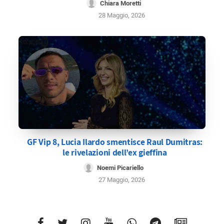
Chiara Moretti
28 Maggio, 2026
GF Vip 8, Lucia Ilardo smentisce Raul Dumitras:
le rivelazioni dell’ex gieffina
Noemi Picariello
27 Maggio, 2026