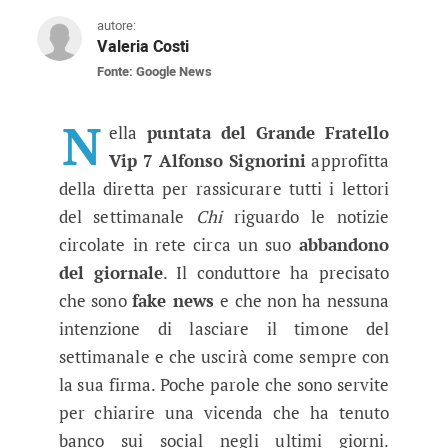
autore:
Valeria Costi
Fonte: Google News
Grande Fratello Vip 7, Alfonso Sig
Durante l'ultima puntata del reality il condutt
N
ella
puntata del Grande Fratello
Vip 7 Alfonso Signorini
approfitta
della diretta per rassicurare tutti i lettori
del settimanale
Chi
riguardo le notizie
circolate in rete circa un suo
abbandono
del giornale
. Il conduttore ha precisato
che sono
fake news
e che non ha nessuna
intenzione di lasciare il timone del
settimanale e che uscirà come sempre con
la sua firma. Poche parole che sono servite
per chiarire una vicenda che ha tenuto
banco sui social negli ultimi giorni.