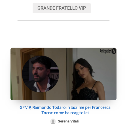
GRANDE FRATELLO VIP
GF VIP, Raimondo Todaro in lacrime per Francesca
Tocca: come ha reagito lei
Serena Vitali