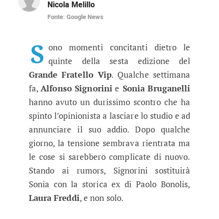
Nicola Melillo
Fonte: Google News
GF Vip 6, la vendetta di Signorini:
L'opinionista non sarà presente nel prossimo 
S
ono momenti concitanti dietro le
quinte della sesta edizione del
Grande Fratello Vip
. Qualche settimana
fa,
Alfonso Signorini
e
Sonia Bruganelli
hanno avuto un durissimo scontro che ha
spinto l’opinionista a lasciare lo studio e ad
annunciare il suo addio. Dopo qualche
giorno, la tensione sembrava rientrata ma
le cose si sarebbero complicate di nuovo.
Stando ai rumors, Signorini sostituirà
Sonia con la storica ex di Paolo Bonolis,
Laura Freddi
, e non solo.