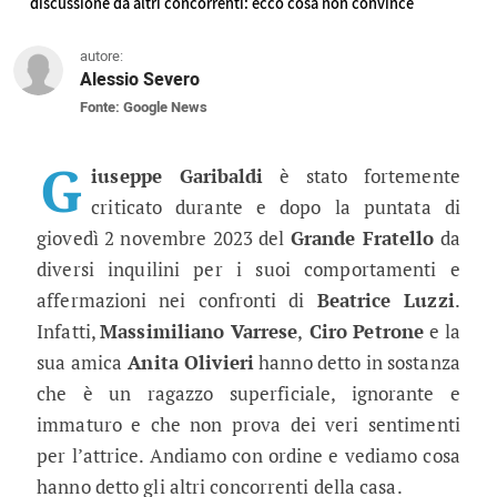
discussione da altri concorrenti: ecco cosa non convince
autore:
Alessio Severo
Fonte: Google News
Grande Fratello 2023, Giuseppe Garib
I comportamenti del collaboratore scolastico sono
G
iuseppe Garibaldi
è stato fortemente
criticato durante e dopo la puntata di
giovedì 2 novembre 2023 del
Grande Fratello
da
diversi inquilini per i suoi comportamenti e
affermazioni nei confronti di
Beatrice Luzzi
.
Infatti,
Massimiliano Varrese
,
Ciro Petrone
e la
sua amica
Anita Olivieri
hanno detto in sostanza
che è un ragazzo superficiale, ignorante e
immaturo e che non prova dei veri sentimenti
per l’attrice. Andiamo con ordine e vediamo cosa
hanno detto gli altri concorrenti della casa.