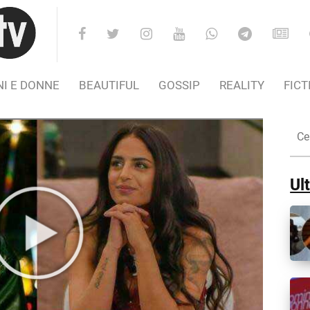
I E DONNE
BEAUTIFUL
GOSSIP
REALITY
FICT
Cer
nel
Sito
Ult