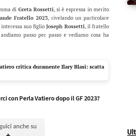
ssetti è interessato a Perla Vatiero? L
commentato le ultime dinamiche del triangolo del Gr
amma di
Greta Rossetti
, si è espressa in merito
ande Fratello 2023
, rivelando un particolare
interessa suo figlio
Joseph Rossetti
, il fratello
a andiamo passo per passo e vediamo cosa ha
tiero critica duramente Ilary Blasi: scatta
ci con Perla Vatiero dopo il GF 2023?
Ul