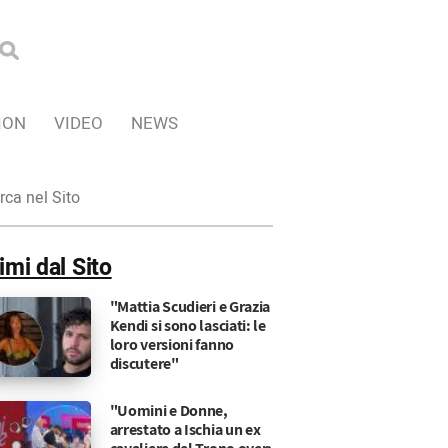
ION
VIDEO
NEWS
ca
imi dal Sito
"Mattia Scudieri e Grazia
Kendi si sono lasciati: le
loro versioni fanno
discutere"
"Uomini e Donne,
arrestato a Ischia un ex