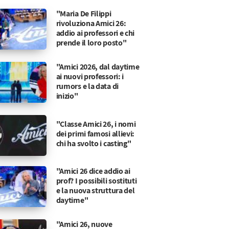
"Maria De Filippi
rivoluziona Amici 26:
addio ai professori e chi
prende il loro posto"
"Amici 2026, dal daytime
ai nuovi professori: i
rumors e la data di
inizio"
"Classe Amici 26, i nomi
dei primi famosi allievi:
chi ha svolto i casting"
"Amici 26 dice addio ai
prof? I possibili sostituti
e la nuova struttura del
daytime"
"Amici 26, nuove