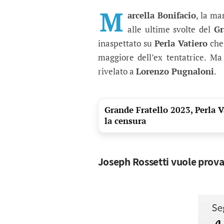
Il fratello di Greta Ro
La madre dell'ex tentatrice ha 
M
arcella Bonifacio
, la m
alle ultime svolte del
Gr
inaspettato su
Perla Vatiero
che 
maggiore dell’ex tentatrice. M
rivelato a
Lorenzo Pugnaloni
.
Grande Fratello 2023, Perla Va
la censura
Joseph Rossetti vuole provar