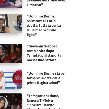
cavaliere del Trono over:
il motivo"
"Uomini e Donne,
Salvatore Di Carlo
sbotta: tutta la verità
sulla madre di suo
figlio"
"Giovanni Grazioso
cambia vita dopo
Temptation Island: la
mossa inaspettata"
"Uomini e Donne sta per
tornare: le date delle
prime Registrazioni"
"Temptation Island,
famosa TikToker
“incastra” Danilo