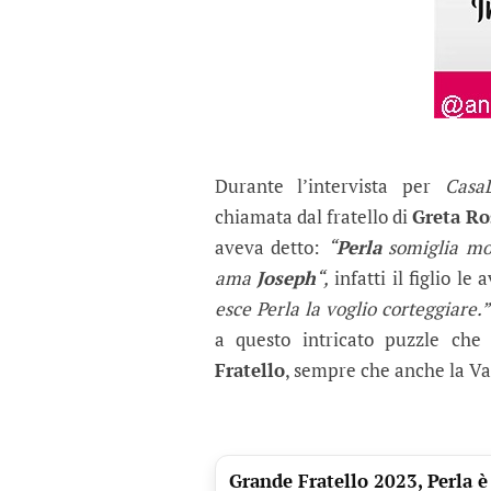
Durante l’intervista per
CasaL
chiamata dal fratello di
Greta Ro
aveva detto:
“
Perla
somiglia mol
ama
Joseph
“,
infatti il figlio l
esce Perla la voglio corteggiare.”
a questo intricato puzzle ch
Fratello
, sempre che anche la Vat
Grande Fratello 2023, Perla è 