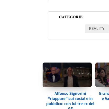
CATEGORIE
REALITY
Alfonso Signorini
Grand
“riappare” sui social e in
e Va
pubblico: con lui tre ex del
GF