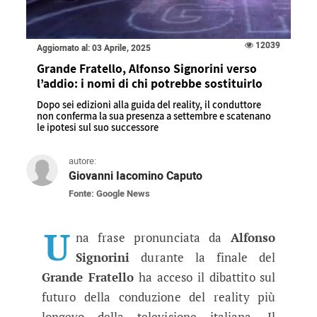
12039
Aggiornato al: 03 Aprile, 2025
Grande Fratello, Alfonso Signorini verso
l’addio: i nomi di chi potrebbe sostituirlo
Dopo sei edizioni alla guida del reality, il conduttore
non conferma la sua presenza a settembre e scatenano
le ipotesi sul suo successore
autore:
Giovanni Iacomino Caputo
Fonte: Google News
Grande Fratello, Alfonso Signorini 
Dopo sei edizioni alla guida del reality, il co
U
na frase pronunciata da
Alfonso
Signorini
durante la finale del
Grande Fratello
ha acceso il dibattito sul
futuro della conduzione del reality più
longevo della televisione italiana. Il