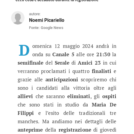
autore:
Noemi Picariello
Fonte: Google News
Anticipazioni Serale Amici 23, pun
Tutte le anteprime della semifinale del talent
D
omenica 12 maggio 2024 andrà in
onda su
Canale 5
alle ore
21:30
la
semifinale
del
Serale
di
Amici 23
in cui
verranno proclamati i quattro
finalisti
e
grazie alle
anticipazioni
scopriremo chi
sono i candidati alla vittoria oltre agli
allievi
che saranno
eliminati
, gli
ospiti
che sono stati in studio da
Maria De
Filippi
e l’esito delle tradizionali tre
manches. Ma andiamo nei dettagli delle
anteprime
della
registrazione
di giovedì