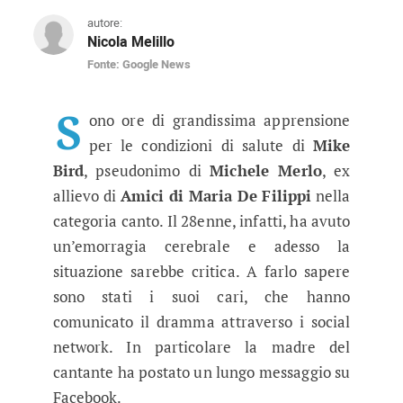
autore:
Nicola Melillo
Fonte: Google News
Amici, Mike Bird in gravissime co
La vita dell'ex allievo del talent show sarebb
S
ono ore di grandissima apprensione
per le condizioni di salute di
Mike
Bird
, pseudonimo di
Michele Merlo
, ex
allievo di
Amici di Maria De Filippi
nella
categoria canto. Il 28enne, infatti, ha avuto
un’emorragia cerebrale e adesso la
situazione sarebbe critica. A farlo sapere
sono stati i suoi cari, che hanno
comunicato il dramma attraverso i social
network. In particolare la madre del
cantante ha postato un lungo messaggio su
Facebook.