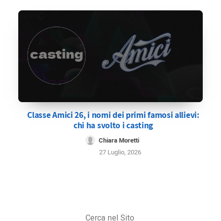
Classe Amici 26, i nomi dei primi famosi allievi:
chi ha svolto i casting
Chiara Moretti
27 Luglio, 2026
Cerca