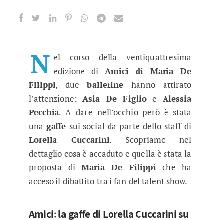
Amici, Asia e Alessia: la gaffe di L
La prima puntata del Serale di Amici è stata reg
N
el corso della ventiquattresima
edizione di
Amici di Maria De
Filippi
, due
ballerine
hanno attirato
l’attenzione:
Asia De Figlio
e
Alessia
Pecchia
. A dare nell’occhio però è stata
una
gaffe
sui social da parte dello staff di
Lorella Cuccarini
. Scopriamo nel
dettaglio cosa è accaduto e quella è stata la
proposta di
Maria De Filippi
che ha
acceso il dibattito tra i fan del talent show.
Amici: la gaffe di Lorella Cuccarini su