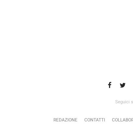
Seguici s
REDAZIONE
CONTATTI
COLLABOR