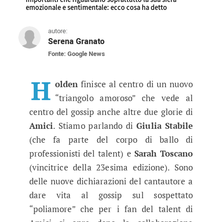
emozionale e sentimentale: ecco cosa ha detto
autore:
Serena Granato
Fonte: Google News
Holden commenta Sarah Toscano e 
Il cantautore ha deciso di rilasciare delle di
H
olden
finisce al centro di un nuovo
“triangolo amoroso” che vede al
centro del gossip anche altre due glorie di
Amici
. Stiamo parlando di
Giulia
Stabile
(che fa parte del corpo di ballo di
professionisti del talent) e
Sarah
Toscano
(vincitrice della 23esima edizione). Sono
delle nuove dichiarazioni del cantautore a
dare vita al gossip sul sospettato
“poliamore” che per i fan del talent di