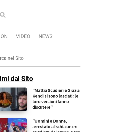
ION
VIDEO
NEWS
ca
imi dal Sito
"Mattia Scudieri e Grazia
Kendi si sono lasciati: le
loro versioni fanno
discutere"
"Uomini e Donne,
arrestato a Ischia un ex