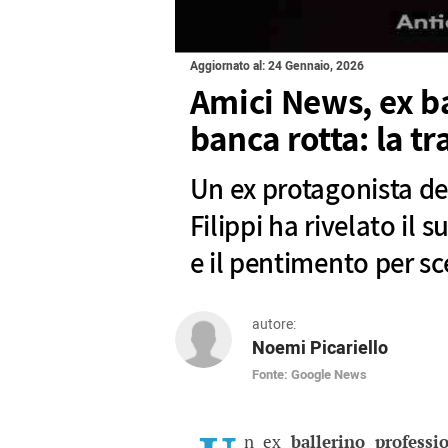
Aggiornato al: 24 Gennaio, 2026
Amici News, ex ba
banca rotta: la t
Un ex protagonista d
Filippi ha rivelato il s
e il pentimento per sc
autore:
Noemi Picariello
Fonte: Google News
Amici News, ex balleri
Un ex protagonista del programm
n ex
ballerino professi