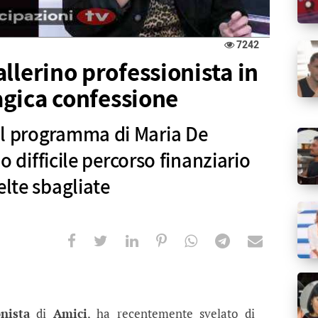
7242
llerino professionista in
ragica confessione
el programma di Maria De
uo difficile percorso finanziario
elte sbagliate
no professionista in banca rotta: la t
a di Maria De Filippi ha rivelato il suo difficile p
onista
di
Amici
, ha recentemente svelato di