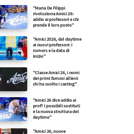
"Maria De Filippi
rivoluziona Amici 26:
addio ai professori e chi
prende il loro posto"
"Amici 2026, dal daytime
ai nuovi professori: i
rumors e la data di
inizio"
"Classe Amici 26, i nomi
dei primi famosi allievi:
chi ha svolto i casting"
"Amici 26 dice addio ai
prof? I possibili sostituti
e la nuova struttura del
daytime"
"Amici 26, nuove