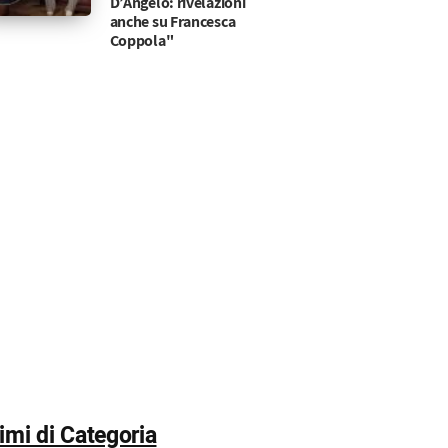
D’Angelo: rivelazioni
anche su Francesca
Coppola"
timi di Categoria