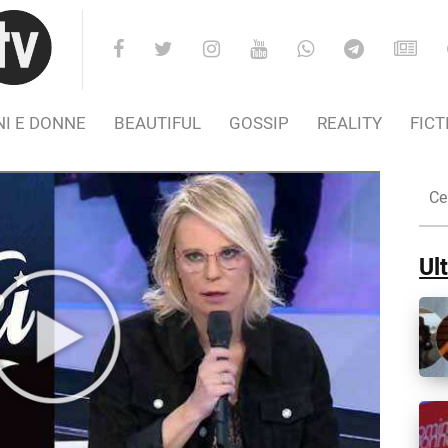
I E DONNE
BEAUTIFUL
GOSSIP
REALITY
FICT
Cer
nel
Sito
Ult