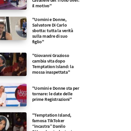
cavaliere del Trono over:
il motivo"
"Uomini e Donne,
Salvatore Di Carlo
sbotta: tutta la verità
sulla madre di suo
figlio"
"Giovanni Grazioso
cambia vita dopo
Temptation Island: la
mossa inaspettata"
"Uomini e Donne sta per
tornare: le date delle
prime Registrazioni"
"Temptation Island,
famosa TikToker
ragica confessione
ercorso finanziario e il pentimento per scelte sbagl
“incastra” Danilo