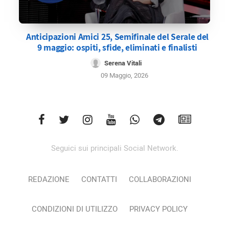
Anticipazioni Amici 25, Semifinale del Serale del
9 maggio: ospiti, sfide, eliminati e finalisti
Serena Vitali
09 Maggio, 2026
Seguici sui principali Social Network.
REDAZIONE
CONTATTI
COLLABORAZIONI
CONDIZIONI DI UTILIZZO
PRIVACY POLICY