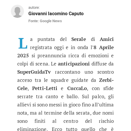
autore:
Giovanni Iacomino Caputo
Fonte: Google News
Amici anticipazioni registrazione 
Duelli infuocati, colpi di scena e ballottaggi i
L
a puntata del
Serale
di
Amici
registrata oggi e in onda l’
8 Aprile
2025
si preannuncia ricca di emozioni e
colpi di scena. Le
anticipazioni
diffuse da
SuperGuidaTv
raccontano uno scontro
acceso tra le squadre guidate da
Zerbi-
Cele
,
Petti-Letti
e
CuccaLo
, con sfide
serrate tra canto e ballo. Sul palco, gli
allievi si sono messi in gioco fino all’ultima
nota, ma al termine della serata, due nomi
sono finiti al centro del rischio
eliminazione. Ecco tutto quello che è