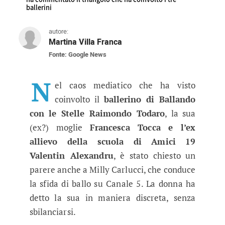
ballerini
autore:
Martina Villa Franca
Fonte: Google News
Amici, Milly Carlucci torna a par
Anche la popolare conduttrice di Ballando con l
N
el caos mediatico che ha visto
coinvolto il
ballerino di Ballando
con le Stelle Raimondo Todaro
, la sua
(ex?) moglie
Francesca Tocca e l’ex
allievo della scuola di Amici 19
Valentin Alexandru
, è stato chiesto un
parere anche a Milly Carlucci, che conduce
la sfida di ballo su Canale 5. La donna ha
detto la sua in maniera discreta, senza
sbilanciarsi.