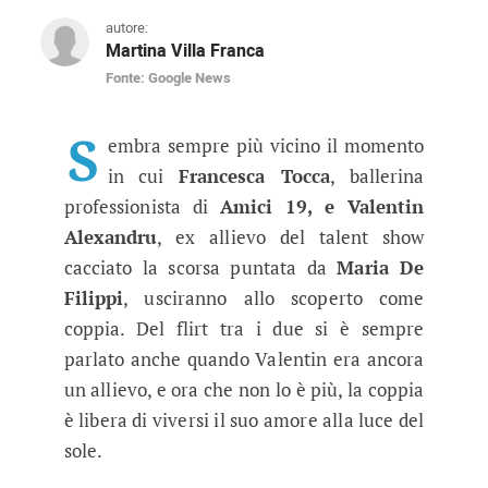
autore:
Martina Villa Franca
Fonte: Google News
Amici 19, Francesca Tocca a Valent
Dopo che Valentina è stato cacciato dal progra
S
embra sempre più vicino il momento
in cui
Francesca Tocca
, ballerina
professionista di
Amici 19, e Valentin
Alexandru
, ex allievo del talent show
cacciato la scorsa puntata da
Maria De
Filippi
, usciranno allo scoperto come
coppia. Del flirt tra i due si è sempre
parlato anche quando Valentin era ancora
un allievo, e ora che non lo è più, la coppia
è libera di viversi il suo amore alla luce del
sole.