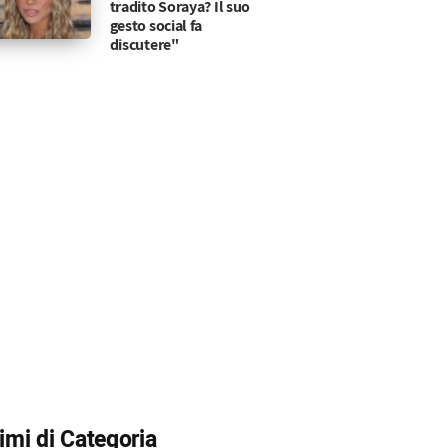
tradito Soraya? Il suo
gesto social fa
discutere"
vembre 2024
per affrontare la giornata.
timi di Categoria