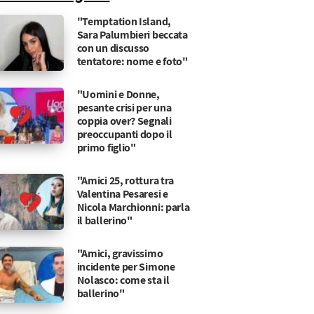
"Temptation Island,
Sara Palumbieri beccata
con un discusso
tentatore: nome e foto"
"Uomini e Donne,
pesante crisi per una
coppia over? Segnali
preoccupanti dopo il
primo figlio"
"Amici 25, rottura tra
Valentina Pesaresi e
Nicola Marchionni: parla
il ballerino"
"Amici, gravissimo
incidente per Simone
Nolasco: come sta il
ballerino"