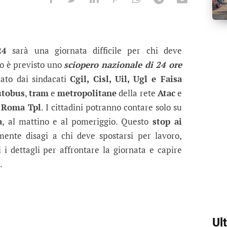
 a Roma: disagi per i cittadini l’8 no
m e metropolitane. Ecco tutte le informazioni utili 
24
sarà una giornata difficile per chi deve
o è previsto uno
sciopero nazionale di 24 ore
mato dai sindacati
Cgil, Cisl, Uil, Ugl e Faisa
utobus
,
tram
e
metropolitane
della rete
Atac
e
a
Roma Tpl
. I cittadini potranno contare solo su
a
, al mattino e al pomeriggio. Questo
stop ai
ente disagi a chi deve spostarsi per lavoro,
ti i dettagli per affrontare la giornata e capire
.
Ul