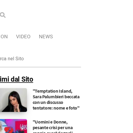
ION
VIDEO
NEWS
ca
imi dal Sito
"Temptation Island,
Sara Palumbieri beccata
con un discusso
tentatore: nome e foto"
"Uomini e Donne,
pesante crisi per una