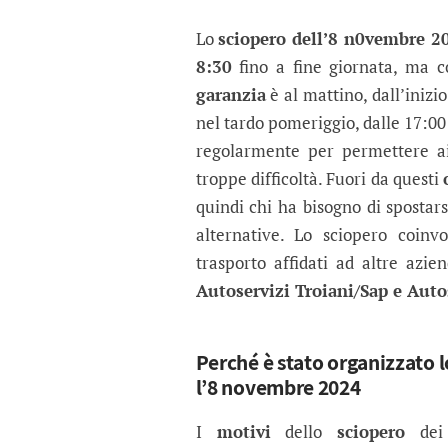
Lo
sciopero dell’8 n0vembre 20
8:30
fino a fine giornata, ma c
garanzia
è al mattino, dall’inizi
nel tardo pomeriggio, dalle 17:00 
regolarmente per permettere ai
troppe difficoltà. Fuori da questi
quindi chi ha bisogno di spostar
alternative. Lo sciopero coinv
trasporto affidati ad altre azi
Autoservizi Troiani/Sap e Auto
Perché è stato organizzato l
l’8 novembre 2024
I
motivi
dello
sciopero
dei