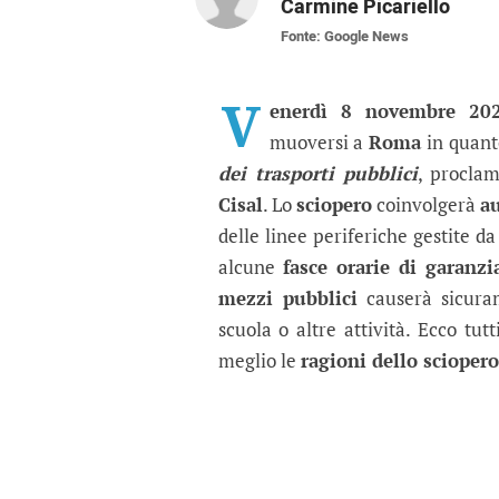
Carmine Picariello
Fonte: Google News
Sciopero dei trasporti
Un giorno di fermo per bus, tra
V
enerdì 8 novembre 20
muoversi a
Roma
in quant
dei trasporti pubblici
, procla
Cisal
. Lo
sciopero
coinvolgerà
a
delle linee periferiche gestite d
alcune
fasce orarie di garanzi
mezzi pubblici
causerà sicuram
scuola o altre attività. Ecco tut
meglio le
ragioni dello sciopero