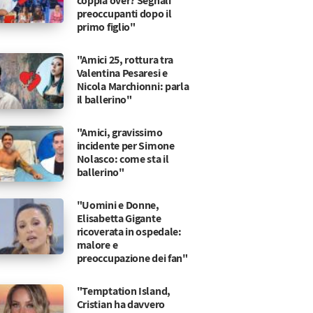
coppia over? Segnali
preoccupanti dopo il
primo figlio"
"Amici 25, rottura tra
Valentina Pesaresi e
Nicola Marchionni: parla
il ballerino"
"Amici, gravissimo
incidente per Simone
Nolasco: come sta il
ballerino"
"Uomini e Donne,
Elisabetta Gigante
ricoverata in ospedale:
malore e
preoccupazione dei fan"
"Temptation Island,
Cristian ha davvero