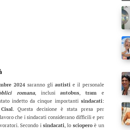
à
mbre 2024
saranno gli
autisti
e il personale
bblici romana
, inclusi
autobus
,
tram
e
tato indetto da cinque importanti
sindacati
:
 Cisal
. Questa decisione è stata presa per
avoro che i sindacati considerano difficili e per
avoratori. Secondo i
sindacati
, lo
sciopero
è un