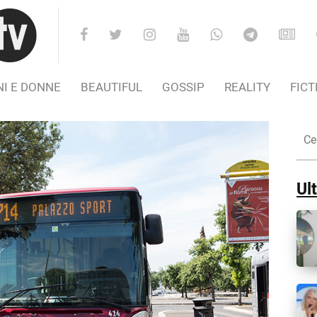
I E DONNE
BEAUTIFUL
GOSSIP
REALITY
FICT
Cer
nel
Sito
Ult