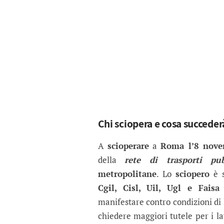
Chi sciopera e cosa succeder
A
scioperare
a
Roma l’8 nove
della
rete di trasporti pu
metropolitane
. Lo
sciopero
è s
Cgil, Cisl, Uil, Ugl e Faisa
manifestare contro condizioni di l
chiedere maggiori tutele per i l