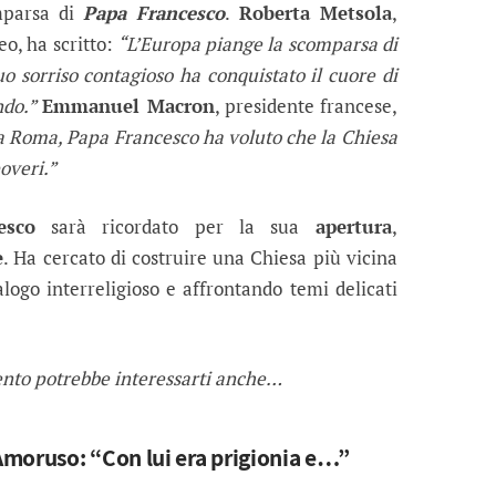
mparsa di
Papa Francesco
.
Roberta Metsola
,
o, ha scritto:
“L’Europa piange la scomparsa di
o sorriso contagioso ha conquistato il cuore di
ndo.”
Emmanuel Macron
, presidente francese,
a Roma, Papa Francesco ha voluto che la Chiesa
overi.”
esco
sarà ricordato per la sua
apertura
,
e
. Ha cercato di costruire una Chiesa più vicina
logo interreligioso e affrontando temi delicati
ento potrebbe interessarti anche…
moruso: “Con lui era prigionia e…”