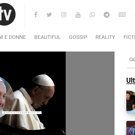
I E DONNE
BEAUTIFUL
GOSSIP
REALITY
FICT
Cer
nel
Sito
Ult