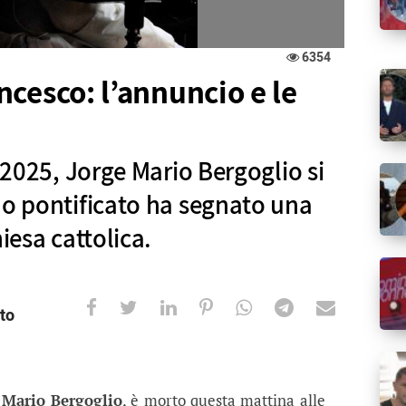
6354
cesco: l’annuncio e le
e 2025, Jorge Mario Bergoglio si
uo pontificato ha segnato una
iesa cattolica.
to
: l’annuncio e le sue ultime ore
orge Mario Bergoglio si è spento a Roma. Il suo ponti
 Mario Bergoglio
, è morto questa mattina alle