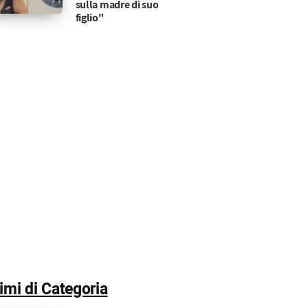
sulla madre di suo
figlio"
timi di Categoria