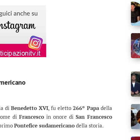
americano
ia di
Benedetto XVI
, fu eletto
266º Papa
della
 nome di
Francesco
in onore di
San Francesco
 primo
Pontefice sudamericano
della storia.