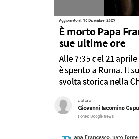
Aggiornato al: 16 Dicembre, 2025
È morto Papa Fran
sue ultime ore
Alle 7:35 del 21 april
è spento a Roma. Il s
svolta storica nella Ch
autore:
Giovanni Iacomino Capu
Fonte: Google News
È morto Papa Francesco
Alle 7:35 del 21 aprile 2025, J
apa Francesco
, nato
Jorge