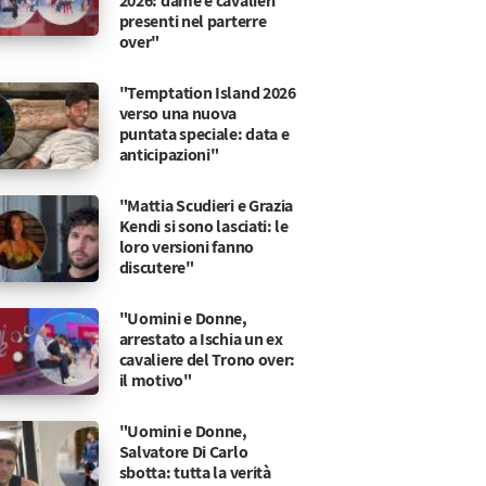
2026: dame e cavalieri
presenti nel parterre
over"
"Temptation Island 2026
verso una nuova
puntata speciale: data e
anticipazioni"
"Mattia Scudieri e Grazia
Kendi si sono lasciati: le
loro versioni fanno
discutere"
"Uomini e Donne,
arrestato a Ischia un ex
cavaliere del Trono over:
il motivo"
"Uomini e Donne,
Salvatore Di Carlo
ficato ha segnato una svolta storica nella Chiesa ca
sbotta: tutta la verità