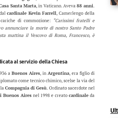
Casa Santa Marta
, in Vaticano. Aveva
88 anni
.
 dal
cardinale Kevin Farrell
, Camerlengo della
e cariche di commozione:
“Carissimi fratelli e
evo annunciare la morte di nostro Santo Padre
esta mattina il Vescovo di Roma, Francesco, è
icata al servizio della Chiesa
1936 a
Buenos Aires
, in
Argentina
, era figlio di
diplomato come tecnico chimico, scelse la via del
lla
Compagnia di Gesù
. Ordinato sacerdote nel
di Buenos Aires
nel 1998 e creato
cardinale
da
Ul