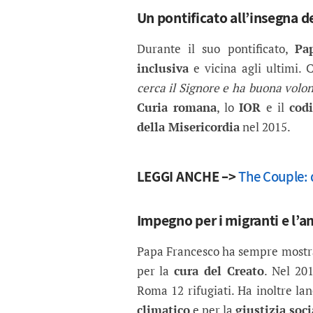
Un pontificato all’insegna de
Durante il suo pontificato,
Pa
inclusiva
e vicina agli ultimi. 
cerca il Signore e ha buona volon
Curia romana
, lo
IOR
e il
cod
della Misericordia
nel 2015.
LEGGI ANCHE –>
The Couple: 
Impegno per i migranti e l’
Papa Francesco ha sempre mostra
per la
cura del Creato
. Nel 20
Roma 12 rifugiati. Ha inoltre la
climatico
e per la
giustizia soci