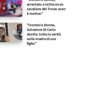
arrestato a Ischia un ex
cavaliere del Trono over:
il motivo"
"Uomini e Donne,
Salvatore Di Carlo
sbotta: tutta la verità
sulla madre di suo
figlio"