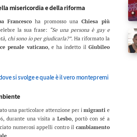
lla misericordia e della riforma
pa Francesco
ha promosso una
Chiesa più
Celebre la sua frase:
“Se una persona è gay e
tà, chi sono io per giudicarla?”
. Ha riformato la
ice penale vaticano
, e ha indetto il
Giubileo
dove si svolge e quale è il vero montepremi
ambiente
to una particolare attenzione per i
migranti
e
16, durante una visita a
Lesbo
, portò con sé a
nciato numerosi appelli contro il
cambiamento
ale
.