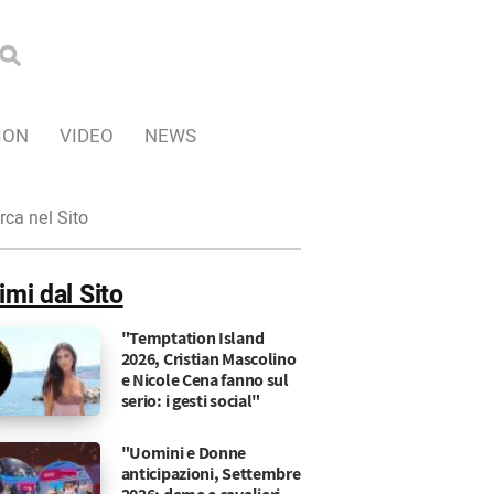
ION
VIDEO
NEWS
ca
imi dal Sito
"Temptation Island
2026, Cristian Mascolino
e Nicole Cena fanno sul
serio: i gesti social"
"Uomini e Donne
anticipazioni, Settembre