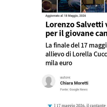
Aggiornato al: 18 Maggio, 2026
Lorenzo Salvetti 
per il giovane ca
La finale del 17 magg
allievo di Lorella Cuc
mila euro
autore:
Chiara Moretti
Fonte: Google News
Lorenzo Salvetti vince 
La finale del 17 maggio incoron
l 17 maggio 2026, il cantante