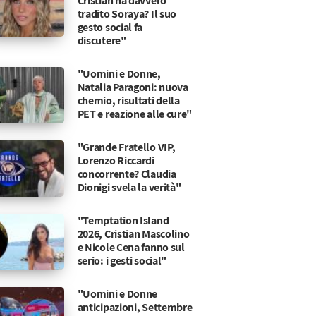
Cristian ha davvero
tradito Soraya? Il suo
gesto social fa
discutere"
"Uomini e Donne,
Natalia Paragoni: nuova
chemio, risultati della
PET e reazione alle cure"
"Grande Fratello VIP,
Lorenzo Riccardi
concorrente? Claudia
Dionigi svela la verità"
"Temptation Island
2026, Cristian Mascolino
e Nicole Cena fanno sul
serio: i gesti social"
"Uomini e Donne
ante
on un premio di 150 mila euro
anticipazioni, Settembre