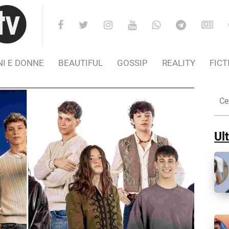
I E DONNE
BEAUTIFUL
GOSSIP
REALITY
FICT
Cer
nel
Sito
Ult