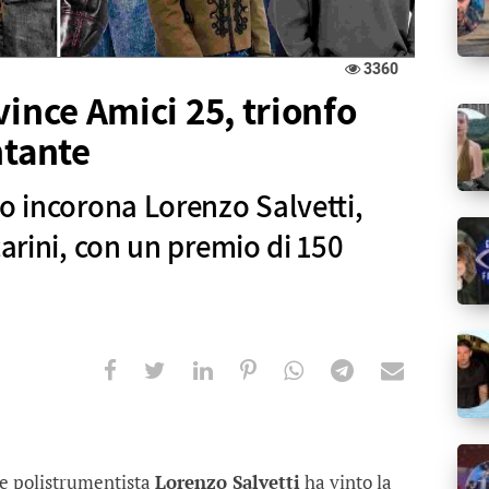
3360
vince Amici 25, trionfo
ntante
io incorona Lorenzo Salvetti,
carini, con un premio di 150
Amici 25, trionfo per il giovane cant
a Lorenzo Salvetti, allievo di Lorella Cuccarini, c
 e polistrumentista
Lorenzo Salvetti
ha vinto la