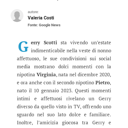
autore:
Valeria Costi
Fonte: Google News
Gerry Scotti: un’estate da nonno 
Il famoso conduttore Mediaset, Gerry Scotti, mo
G
erry Scotti
sta vivendo un’estate
indimenticabile nella veste di nonno
affettuoso, le sue condivisioni sui social
media mostrano dolci momenti con la
nipotina
Virginia
, nata nel dicembre 2020,
e ora anche con il secondo nipotino
Pietro
,
nato il 10 gennaio 2023. Questi momenti
intimi e affettuosi rivelano un Gerry
diverso da quello visto in TV, offrendo uno
sguardo nel suo lato dolce e familiare.
Inoltre, l’amicizia giocosa tra Gerry e