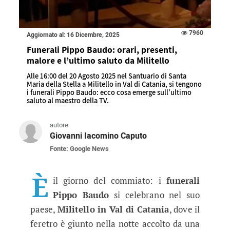
7960
Aggiornato al: 16 Dicembre, 2025
Funerali Pippo Baudo: orari, presenti,
malore e l’ultimo saluto da Militello
Alle 16:00 del 20 Agosto 2025 nel Santuario di Santa
Maria della Stella a Militello in Val di Catania, si tengono
i funerali Pippo Baudo: ecco cosa emerge sull'ultimo
saluto al maestro della TV.
autore:
Giovanni Iacomino Caputo
Fonte: Google News
Funerali Pippo Baudo: orari, prese
Alle 16:00 del 20 Agosto 2025 nel Santuario di S
È
il giorno del commiato: i
funerali
Pippo Baudo
si celebrano nel suo
paese,
Militello in Val di Catania
, dove il
feretro è giunto nella notte accolto da una