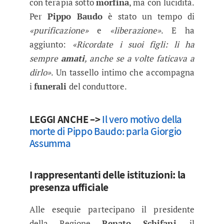
con terapia sotto
morfina
, ma con lucidità.
Per
Pippo Baudo
è stato un tempo di
«purificazione»
e
«liberazione»
. E ha
aggiunto:
«Ricordate i suoi figli: li ha
sempre
amati
, anche se a volte faticava a
dirlo»
. Un tassello intimo che accompagna
i
funerali
del conduttore.
LEGGI ANCHE –>
Il vero motivo della
morte di Pippo Baudo: parla Giorgio
Assumma
I rappresentanti delle istituzioni: la
presenza ufficiale
Alle esequie partecipano il presidente
della Regione
Renato Schifani
, il