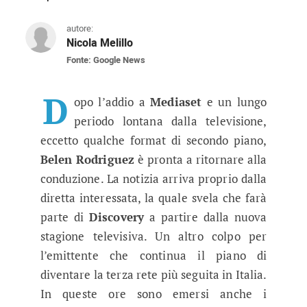
autore:
Nicola Melillo
Fonte: Google News
Belen Rodriguez passa a Discover
La showgirl argentina comincerà una nuova avv
D
opo l’addio a
Mediaset
e un lungo
periodo lontana dalla televisione,
eccetto qualche format di secondo piano,
Belen Rodriguez
è pronta a ritornare alla
conduzione. La notizia arriva proprio dalla
diretta interessata, la quale svela che farà
parte di
Discovery
a partire dalla nuova
stagione televisiva. Un altro colpo per
l’emittente che continua il piano di
diventare la terza rete più seguita in Italia.
In queste ore sono emersi anche i