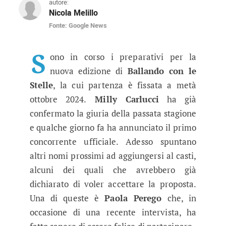
autore:
Nicola Melillo
Fonte: Google News
Ballando con le Stelle, il cast pr
La nuova edizione del varietà partirà ad ottobre
S
ono in corso i preparativi per la
nuova edizione di
Ballando con le
Stelle
, la cui partenza è fissata a metà
ottobre 2024.
Milly Carlucci
ha già
confermato la giuria della passata stagione
e qualche giorno fa ha annunciato il primo
concorrente ufficiale. Adesso spuntano
altri nomi prossimi ad aggiungersi al casti,
alcuni dei quali che avrebbero già
dichiarato di voler accettare la proposta.
Una di queste è
Paola Perego
che, in
occasione di una recente intervista, ha