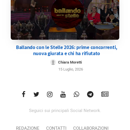
Ballando con le Stelle 2026: prime concorrenti,
nuova giurata e chi ha rifiutato
Chiara Moretti
15 Luglio, 2026
Seguici sui principali Social Network.
REDAZIONE
CONTATTI
COLLABORAZIONI