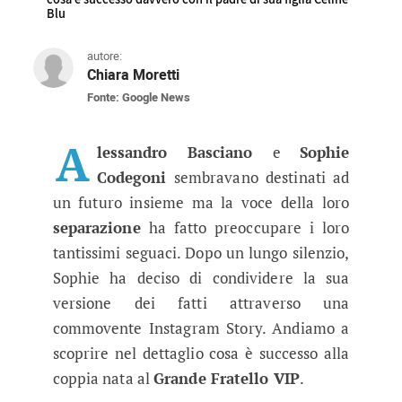
Blu
autore:
Chiara Moretti
Fonte: Google News
Sophie Codegoni e Alessandro Basci
L'ex tronista di Uomini e Donne ha deciso di ra
A
lessandro Basciano
e
Sophie
Codegoni
sembravano destinati ad
un futuro insieme ma la voce della loro
separazione
ha fatto preoccupare i loro
tantissimi seguaci. Dopo un lungo silenzio,
Sophie ha deciso di condividere la sua
versione dei fatti attraverso una
commovente Instagram Story. Andiamo a
scoprire nel dettaglio cosa è successo alla
coppia nata al
Grande Fratello VIP
.