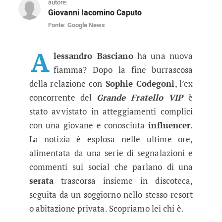
autore:
Giovanni Iacomino Caputo
Fonte: Google News
Chi è la ragazza con cui è stato 
Tra discoteca e resort, esplode il gossip su un
A
lessandro Basciano
ha una nuova
fiamma? Dopo la fine burrascosa
della relazione con
Sophie Codegoni
, l’ex
concorrente del
Grande Fratello VIP
è
stato avvistato in atteggiamenti complici
con una giovane e conosciuta
influencer
.
La notizia è esplosa nelle ultime ore,
alimentata da una serie di segnalazioni e
commenti sui social che parlano di una
serata
trascorsa insieme in discoteca,
seguita da un soggiorno nello stesso resort
o abitazione privata. Scopriamo lei chi è.