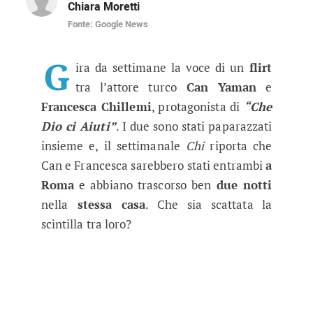
Chiara Moretti
Fonte: Google News
Can Yaman e Francesca Chillemi s
I due attori sarebbero sempre più vicini secon
G
ira da settimane la voce di un
flirt
tra l’attore turco
Can Yaman
e
Francesca Chillemi
, protagonista di
“Che
Dio ci Aiuti”
. I due sono stati paparazzati
insieme e, il settimanale
Chi
riporta che
Can e Francesca sarebbero stati entrambi
a
Roma
e abbiano trascorso ben
due notti
nella
stessa casa
. Che sia scattata la
scintilla tra loro?