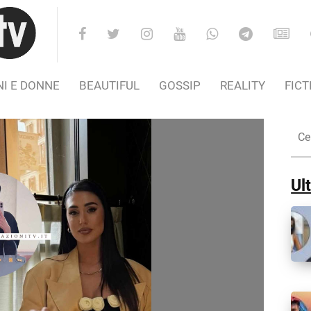
I E DONNE
BEAUTIFUL
GOSSIP
REALITY
FICT
Cer
nel
Sito
Ult