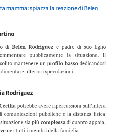
nta mamma: spiazza la reazione di Belen
artino
to di
Belén Rodriguez
e padre di suo figlio
ommentare pubblicamente la situazione. Il
è solito mantenere un
profilo basso
dedicandosi
i alimentare ulteriori speculazioni.
lia Rodriguez
Cecilia
potrebbe avere ripercussioni sull’intera
di comunicazioni pubbliche e la distanza fisica
 situazione sia più
complessa
di quanto appaia,
ive
per tutti i membri della famiglia.