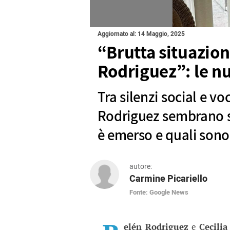
Aggiornato al: 14 Maggio, 2025
“Brutta situazion
Rodriguez”: le nu
Tra silenzi social e voc
Rodriguez sembrano s
è emerso e quali sono 
autore:
Carmine Picariello
Fonte: Google News
“Brutta situazione tra
Tra silenzi social e voci di ten
elén Rodriguez
e
Cecili