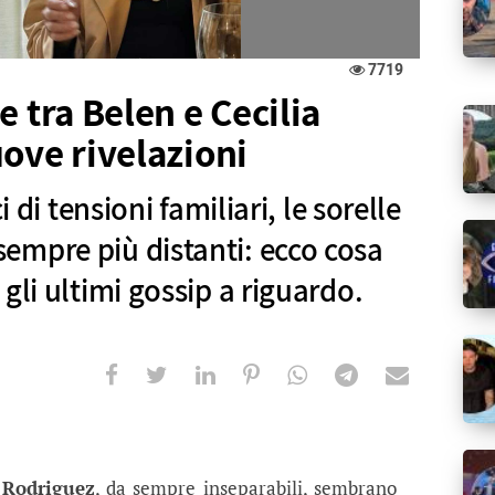
7719
e tra Belen e Cecilia
ove rivelazioni
i di tensioni familiari, le sorelle
empre più distanti: ecco cosa
gli ultimi gossip a riguardo.
 Belen e Cecilia Rodriguez”: le nuove 
sioni familiari, le sorelle Rodriguez sembrano sempr
a Rodriguez
, da sempre inseparabili, sembrano