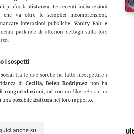
 di profonda
distanza
. Le recenti indiscrezioni
e
che va oltre le semplici incomprensioni,
 mancate interazioni pubbliche.
Vanity Fair
e
nciati parlando di ulteriori dettagli sulla loro
rso.
so i sospetti
 social tra le due sorelle ha fatto insospettire i
avidanza di
Cecilia
,
Belen Rodriguez
non ha
di
congratulazioni
, né con un like né con un
i una possibile
frattura
nel loro rapporto.
Ul