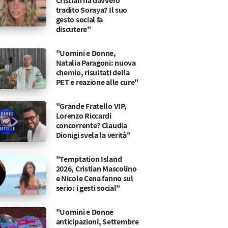
Cristian ha davvero
tradito Soraya? Il suo
gesto social fa
discutere"
"Uomini e Donne,
Natalia Paragoni: nuova
chemio, risultati della
PET e reazione alle cure"
"Grande Fratello VIP,
Lorenzo Riccardi
concorrente? Claudia
Dionigi svela la verità"
"Temptation Island
2026, Cristian Mascolino
e Nicole Cena fanno sul
serio: i gesti social"
"Uomini e Donne
rivelazioni
e più distanti: ecco cosa è emerso e quali sono gli u
anticipazioni, Settembre