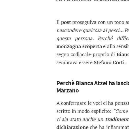
Il
post
proseguiva con un tono a
nascondere qualcosa ai pesci… P
questa persona. Perché diffic
menzogna scoperta
e alla sensib
segno zodiacale proprio di
Bianc
sembrava essere
Stefano Corti
.
Perchè Bianca Atzei ha lasci
Marzano
A confermare le voci ci ha pensat
scritto in modo esplicito:
“Come 
ci sia stato anche un
tradiment
dichiarazione
che ha infiammato