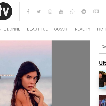
I E DONNE
BEAUTIFUL
GOSSIP
REALITY
FICT
Cer
nel
Sito
Ult