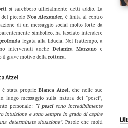
la rottura con Stefano Corti? Il mess
discrezioni, la cantante scrive parole inaspettate e
rti
si sarebbero ufficialmente detti addio. La
e del piccolo
Noa Alexander
, è finita al centro
cazione di un messaggio social molto forte da
pparentemente simbolico, ha lasciato intendere
 profonda
legata alla fiducia. Nel frattempo, a
ono intervenuti anche
Deianira Marzano
e
 il grave motivo della
rottura
.
ca Atzei
e è stata proprio
Bianca Atzei
, che nelle sue
n lungo messaggio sulla natura dei “pesci”,
ento personale:
“I
pesci
sono incredibilmente
oro intuizione e sono sempre in grado di capire
Ul
una determinata situazione”
. Parole che molti