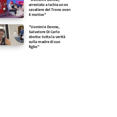
arrestato a Ischia un ex
cavaliere del Trono over:
il motivo"
"Uomini e Donne,
Salvatore Di Carlo
sbotta: tutta la verità
sulla madre di suo
figlio"