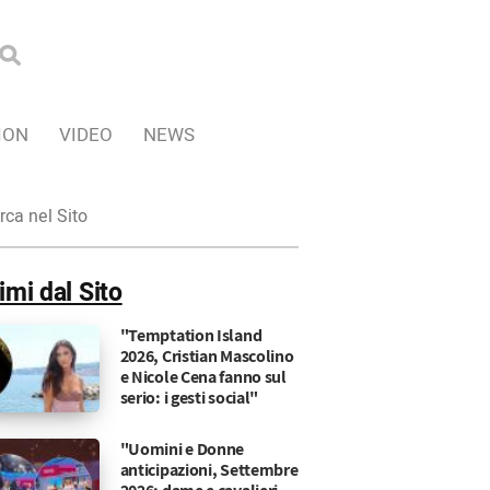
ION
VIDEO
NEWS
ca
imi dal Sito
"Temptation Island
2026, Cristian Mascolino
e Nicole Cena fanno sul
serio: i gesti social"
"Uomini e Donne
anticipazioni, Settembre