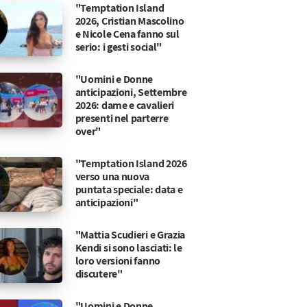
"Temptation Island
2026, Cristian Mascolino
e Nicole Cena fanno sul
serio: i gesti social"
"Uomini e Donne
anticipazioni, Settembre
2026: dame e cavalieri
presenti nel parterre
over"
"Temptation Island 2026
verso una nuova
puntata speciale: data e
anticipazioni"
"Mattia Scudieri e Grazia
Kendi si sono lasciati: le
loro versioni fanno
discutere"
"Uomini e Donne,