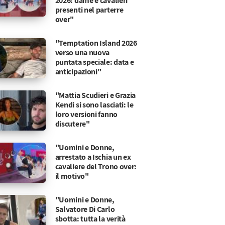
2026: dame e cavalieri
presenti nel parterre
over"
"Temptation Island 2026
verso una nuova
puntata speciale: data e
anticipazioni"
"Mattia Scudieri e Grazia
Kendi si sono lasciati: le
loro versioni fanno
discutere"
"Uomini e Donne,
arrestato a Ischia un ex
cavaliere del Trono over:
il motivo"
"Uomini e Donne,
Salvatore Di Carlo
sbotta: tutta la verità