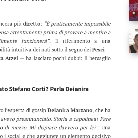
ncora più
diretto
:
“È praticamente impossibile
ensa attentamente prima di provare a mentire a
ilmente funzionerà”
. Il riferimento a una
ilità intuitiva dei nati sotto il segno dei
Pesci
—
a Atzei
— ha lasciato pochi dubbi: il bersaglio
ato Stefano Corti? Parla Deianira
o l’esperta di gossip
Deianira Marzano
, che ha
avevo preannunciato. Storia a capolinea! Pare
o
di mezzo. Mi dispiace davvero per lei”
. Una
 i social e che aggiunge un elemento decisivo