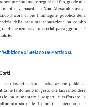
o sempre stati molto seguiti dai fan, grazie alla
iatamento. La nascita di
Noa Alexander
aveva
rzando ancora di più l’immagine pubblica della
notizia della presunta separazione ha colpito
a, quel che sembrava una
crisi passeggera
, si è
nabile
.
’esibizione di Stefano De Martino su
Corti
 ha rilasciato alcuna dichiarazione pubblica.
ita né tantomeno un gesto che lasci intendere
nzio
ha aumentato i sospetti e rafforzato la
adimento
sia reale. In molti si chiedono se il