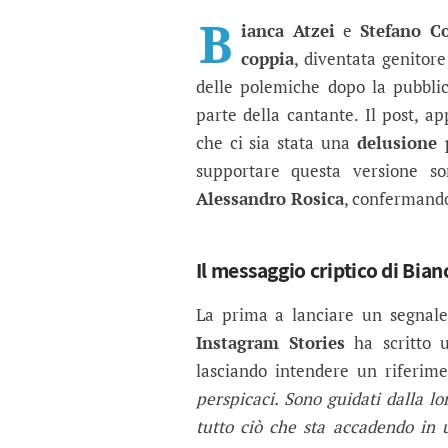
Bianca Atzei conferma 
Dopo settimane di silenzio e in
B
ianca Atzei
e
Stefano Co
coppia
, diventata genitor
delle polemiche dopo la pubbli
parte della cantante. Il post, a
che ci sia stata una
delusione
supportare questa versione s
Alessandro Rosica
, confermando
Il messaggio criptico di Bian
La prima a lanciare un segnal
Instagram Stories
ha scritto u
lasciando intendere un riferim
perspicaci. Sono guidati dalla l
tutto ciò che sta accadendo in 