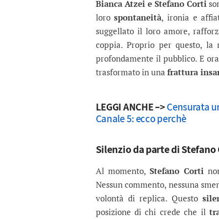
Bianca Atzei e Stefano Corti
son
loro
spontaneità
, ironia e aff
suggellato il loro amore, raffo
coppia. Proprio per questo, la 
profondamente il pubblico. E or
trasformato in una
frattura insa
LEGGI ANCHE –>
Censurata un
Canale 5: ecco perchè
Silenzio da parte di Stefano 
Al momento,
Stefano Corti
non
Nessun commento, nessuna sment
volontà di replica. Questo
sile
posizione di chi crede che il
tr