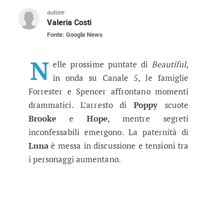
autore:
Valeria Costi
Fonte: Google News
Anticipazioni Beautiful: le trame 
Scopri cosa accadrà nelle prossime puntate di Be
N
elle prossime puntate di
Beautiful
,
in onda su Canale 5, le famiglie
Forrester e Spencer affrontano momenti
drammatici. L’arresto di
Poppy
scuote
Brooke
e
Hope
, mentre segreti
inconfessabili emergono. La paternità di
Luna
è messa in discussione e tensioni tra
i personaggi aumentano.