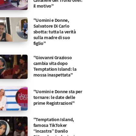
cavaliere del Trono over:
il motivo"
"Uomini e Donne,
Salvatore Di Carlo
sbotta: tutta la verità
sulla madre di suo
figlio"
"Giovanni Grazioso
cambia vita dopo
Temptation Island: la
mossa inaspettata"
"Uomini e Donne sta per
tornare: le date delle
prime Registrazioni"
dio a Thorne
 di Ridge
"Temptation Island,
famosa TikToker
“incastra” Danilo