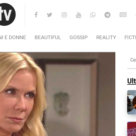
I E DONNE
BEAUTIFUL
GOSSIP
REALITY
FICT
Cer
nel
Sito
Ult