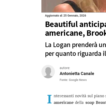
Aggiornato al: 25 Gennaio, 2026
Beautiful anticip
americane, Brook
La Logan prenderà un
per quanto riguarda il
autore:
Antonietta Canale
Fonte: Google News
Beautiful anticipazio
La Logan prenderà una decision
I
nteressanti novità sul piano
americane
della
soap Beaut