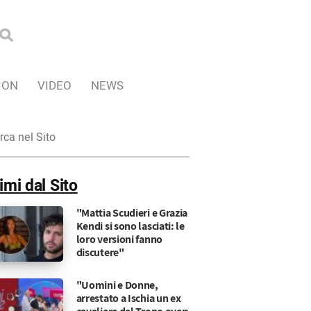
ION
VIDEO
NEWS
ca
imi dal Sito
"Mattia Scudieri e Grazia
Kendi si sono lasciati: le
loro versioni fanno
discutere"
"Uomini e Donne,
arrestato a Ischia un ex