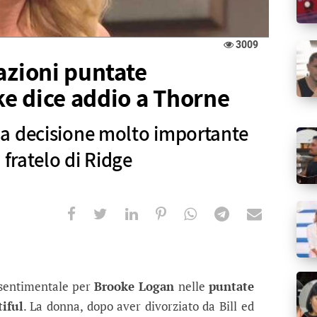
3009
azioni puntate
e dice addio a Thorne
a decisione molto importante
 fratelo di Ridge
ni puntate americane, Brooke dice ad
e molto importante per quanto riguarda il fratelo
 sentimentale per
Brooke Logan
nelle
puntate
iful
. La donna, dopo aver divorziato da Bill ed