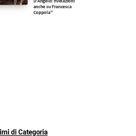
D’Angelo: rivelazioni
anche su Francesca
Coppola"
timi di Categoria