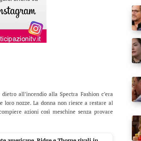
dietro all’incendio alla Spectra Fashion c’era
le loro nozze. La donna non riesce a restare al
compiere azioni così meschine senza provare
te americane, Ridge e Thorne rivali in