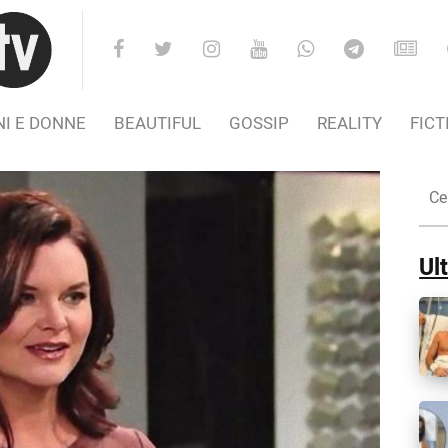
I E DONNE
BEAUTIFUL
GOSSIP
REALITY
FICT
Cer
nel
Sito
Ult