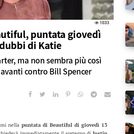
1033
utiful, puntata giovedì
 dubbi di Katie
rter, ma non sembra più così
 avanti contro Bill Spencer
, puntata giovedì 13 giugno 2019: i d
on sembra più così sicura di voler andare avanti c
rmi nella
puntata di Beautiful di giovedì 13
 chiederà immediatamente il sostegno di
Justin