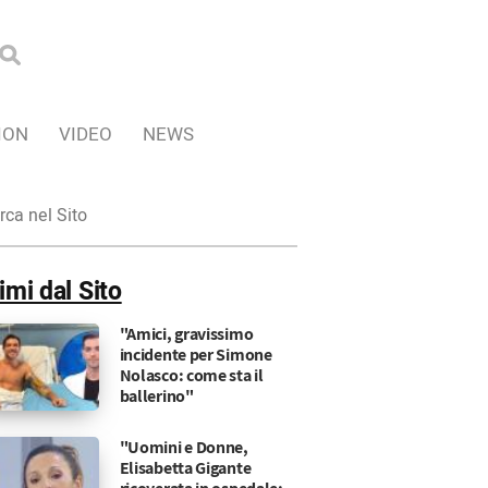
ION
VIDEO
NEWS
ca
imi dal Sito
"Amici, gravissimo
incidente per Simone
Nolasco: come sta il
ballerino"
"Uomini e Donne,
Elisabetta Gigante