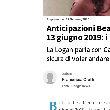
Aggiornato al: 21 Gennaio, 2026
Anticipazioni Bea
13 giugno 2019: i
La Logan parla con Ca
sicura di voler andare
autore:
Francesca Cioffi
Fonte: Google News
Anticipazioni Beautiful
La Logan parla con Carter, ma n
B
ill e Katie affileranno le a
giugno 2019
. Il magnate