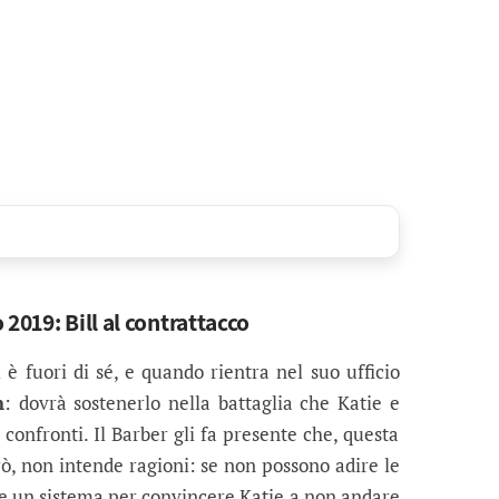
2019: Bill al contrattacco
ll è fuori di sé, e quando rientra nel suo ufficio
n
: dovrà sostenerlo nella battaglia che Katie e
confronti. Il Barber gli fa presente che, questa
ò, non intende ragioni: se non possono adire le
are un sistema per convincere Katie a non andare