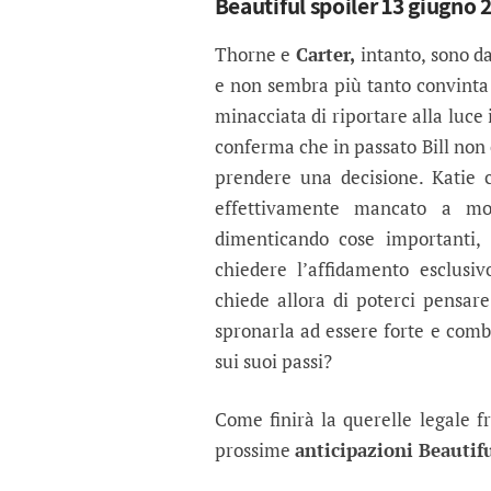
Beautiful spoiler 13 giugno 
Thorne e
Carter,
intanto, sono d
e non sembra più tanto convinta d
minacciata di riportare alla luce i
conferma che in passato Bill non 
prendere una decisione. Katie 
effettivamente mancato a mol
dimenticando cose importanti, 
chiedere l’affidamento esclusi
chiede allora di poterci pensa
spronarla ad essere forte e comb
sui suoi passi?
Come finirà la querelle legale fr
prossime
anticipazioni Beautifu