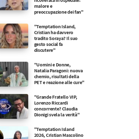
ricoverata in ospedale:
malore e
preoccupazione dei fan"
"Temptation Island,
Cristian ha davvero
tradito Soraya? Il suo
gesto social fa
discutere"
"Uomini e Donne,
Natalia Paragoni: nuova
chemio, risultati della
PET e reazione alle cure"
"Grande Fratello VIP,
Lorenzo Riccardi
concorrente? Claudia
Dionigi svela la verità"
ubbi di Katie
ontro Bill Spencer
"Temptation Island
2026, Cristian Mascolino