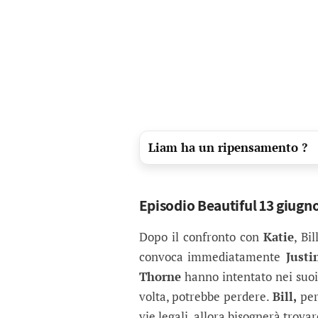
Liam ha un ripensamento ?
Episodio Beautiful 13 giugno 
Dopo il confronto con
Katie
, Bi
convoca immediatamente
Justi
Thorne
hanno intentato nei suoi 
volta, potrebbe perdere.
Bill,
per
vie legali, allora bisognerà trov