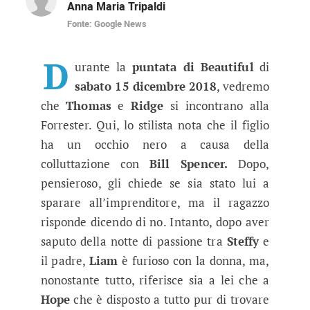
Anna Maria Tripaldi
Fonte: Google News
Beautiful anticipazioni 15 dicemb
Le indagini fanno ipotizzare che possa essere st
D
urante la
puntata di
Beautiful
di
sabato 15 dicembre 2018
, vedremo
che
Thomas
e
Ridge
si incontrano alla
Forrester. Qui, lo stilista nota che il figlio
ha un occhio nero a causa della
colluttazione con
Bill Spencer.
Dopo,
pensieroso, gli chiede se sia stato lui a
sparare all’imprenditore, ma il ragazzo
risponde dicendo di no. Intanto, dopo aver
saputo della notte di passione tra
Steffy
e
il padre,
Liam
è furioso con la donna, ma,
nonostante tutto, riferisce sia a lei che a
Hope
che è disposto a tutto pur di trovare