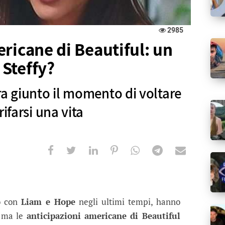
2985
ricane di Beautiful: un
Steffy?
ra giunto il momento di voltare
ifarsi una vita
e di Beautiful: un nuovo amore per S
il momento di voltare pagina e di pensare a rifarsi 
to con
Liam e Hope
negli ultimi tempi, hanno
, ma le
anticipazioni americane di Beautiful