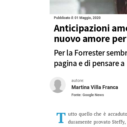
Pubblicato il: 01 Maggio, 2020
Anticipazioni ame
nuovo amore per 
Per la Forrester semb
pagina e di pensare a r
autore:
Martina Villa Franca
Fonte: Google News
Anticipazioni american
Per la Forrester sembra giunto 
T
utto quello che è accadu
duramente provato Steffy