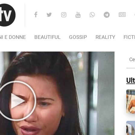
I E DONNE
BEAUTIFUL
GOSSIP
REALITY
FICT
Cer
nel
Sito
Ult