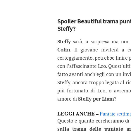
Spoiler Beautiful trama pu
Steffy?
Steffy
sarà, a sorpresa ma non 
Colin
. Il giovane inviterà a c
corteggiamento, potrebbe finire 
con l’affascinante Leo. Quest’ult
fatto avanti anch’egli con un inv
Steffy, ancora troppo legata al r
più fortunato di Leo, o avremo
amore di
Steffy per Liam
?
LEGGI ANCHE –
Puntate settima
Questo è quanto cercheranno di
sulla trama delle puntate a