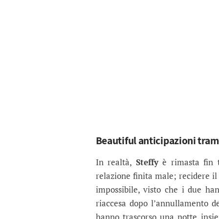
Beautiful anticipazioni tram
In realtà,
Steffy
è rimasta fin t
relazione finita male; recidere 
impossibile, visto che i due han
riaccesa dopo l’annullamento d
hanno trascorso una notte insie