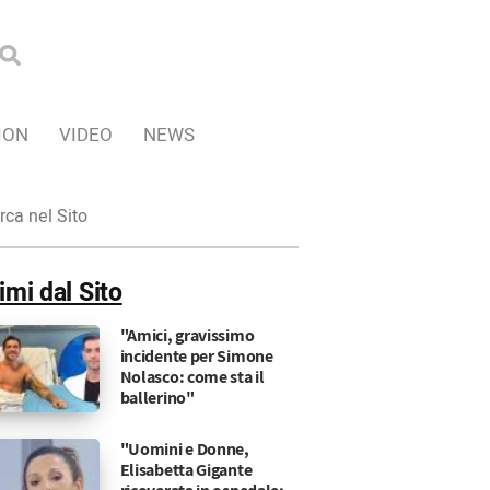
ION
VIDEO
NEWS
ca
imi dal Sito
"Amici, gravissimo
incidente per Simone
Nolasco: come sta il
ballerino"
"Uomini e Donne,
Elisabetta Gigante