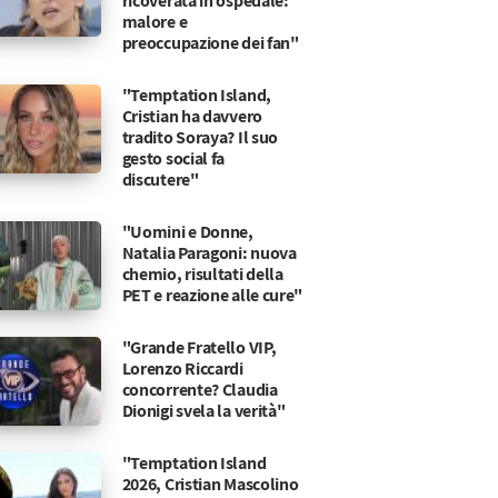
ricoverata in ospedale:
malore e
preoccupazione dei fan"
"Temptation Island,
Cristian ha davvero
tradito Soraya? Il suo
gesto social fa
discutere"
"Uomini e Donne,
Natalia Paragoni: nuova
chemio, risultati della
PET e reazione alle cure"
"Grande Fratello VIP,
Lorenzo Riccardi
concorrente? Claudia
Dionigi svela la verità"
teffy?
una vita
"Temptation Island
2026, Cristian Mascolino