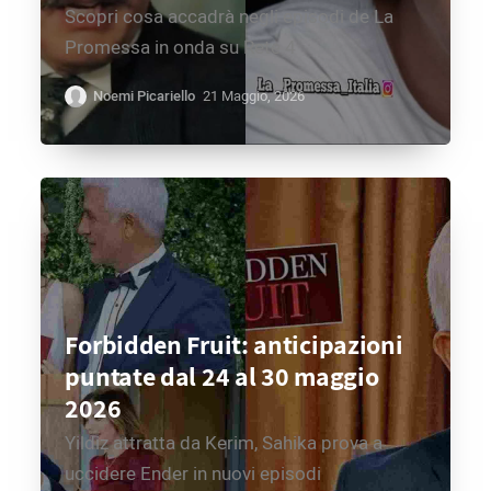
Scopri cosa accadrà negli episodi de La
Promessa in onda su Rete 4
Noemi Picariello
21 Maggio, 2026
Forbidden Fruit: anticipazioni
puntate dal 24 al 30 maggio
2026
Yildiz attratta da Kerim, Sahika prova a
uccidere Ender in nuovi episodi